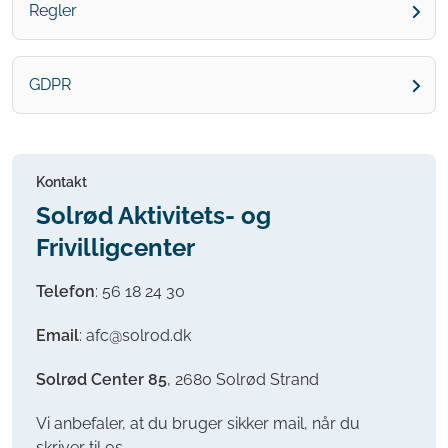
Regler
GDPR
Kontakt
Solrød Aktivitets- og
Frivilligcenter
Telefon
: 56 18 24 30
Email
: afc@solrod.dk
Solrød Center 85
, 2680 Solrød Strand
Vi anbefaler, at du bruger sikker mail, når du
skriver til os.